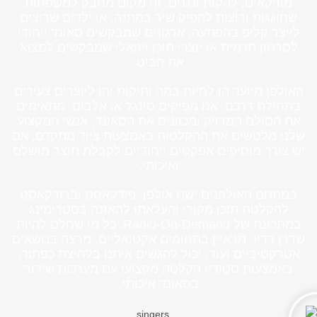
מוזיקאים, להקות ונגנים. זה מקום מחבק למשפחות
שחוגגות ורוצות להפיק שיר במתנה, או ילדים שרוצים
לייצר קליפ בהפתעה, ארגונים שמבקשים סאונד ייחודי
לסרטון תדמית או יוצרי תוכן ויזואלי שמבקשים למצוא
את הביט.
האולפן מיועד הן לחיות במה ותיקות והן ליוצרים צעירים
בתחילת דרכם, אנו מפיקים סינגל או אלבום, מתאימים
את הסולם המדויק ומכוונים את הסאונד, אנשי המקצוע
שלנו מלטשים את ההקלטות באמצעות ציוד מתקדם, אם
יש צורך מוסיפים אפקטים ייחודיים לקבלת תוצר מושלם
ואיכותי.
במתחם האולפנים ישנו אולפן פודקאסט וברודקאסט
להקלטת תוכן מקורי והעלאתו להאזנה בסטרימינג
במתכונת של Radio-On-Demand. כל מי שחלם להיות
שדרן רדיו, מראיין בתחומים אקטואליים, מרצה בנושאים
אטרקטיביים ועוד, יכול להגשים איתנו בלחיצת כפתור,
באמצעות סטודיו הקלטה מקצועי עם מערכות שידור
בסאונד איכותי.