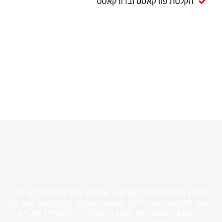
הקלטת פודקאסט וברודקאסט
אנחנו משוגעים על מוזיקה, שירים ומנגינות ויש לנו את
האוזן להקשיב ואת הלב לאהוב. אולפן ההקלטות הוא לא
רק סטודיו אלא בית לחובבי צלילים, ליוצרים וזמרים,