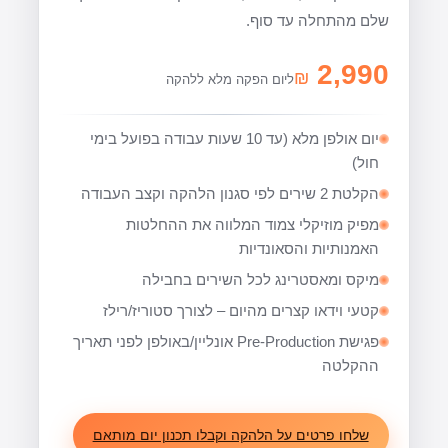
שלם מהתחלה עד סוף.
2,990
₪
ליום הפקה מלא ללהקה
יום אולפן מלא (עד 10 שעות עבודה בפועל בימי
חול)
הקלטת 2 שירים לפי סגנון הלהקה וקצב העבודה
מפיק מוזיקלי צמוד המלווה את ההחלטות
האמנותיות והסאונדיות
מיקס ומאסטרינג לכל השירים בחבילה
קטעי וידאו קצרים מהיום – לצורך סטוריז/רילז
פגישת Pre-Production אונליין/באולפן לפני תאריך
ההקלטה
שלחו פרטים על הלהקה וקבלו תכנון יום מותאם