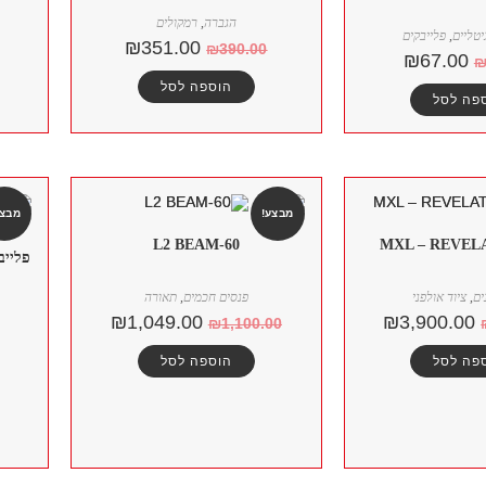
הגברה
,
רמקולים
יטליים
,
פלייבקים
₪
351.00
₪
390.00
₪
67.00
הוספה לסל
פה לסל
מבצע!
מבצע
L2 BEAM-60
MXL – REVELA
פלייב
ים
,
ציוד אולפני
פנסים חכמים
,
תאורה
₪
1,049.00
₪
3,900.00
₪
1,100.00
פה לסל
הוספה לסל