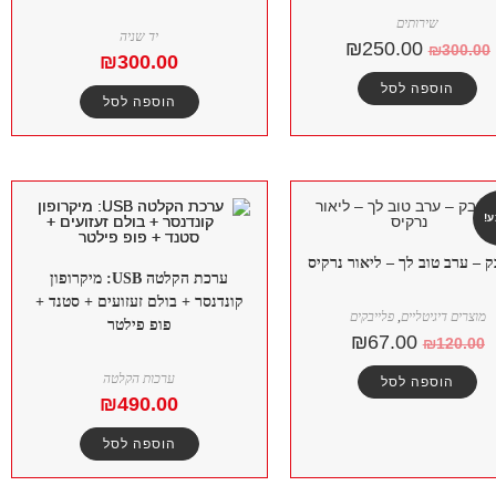
שירותים
יד שניה
₪
250.00
₪
300.00
₪
300.00
הוספה לסל
הוספה לסל
!
ק – ערב טוב לך – ליאור נרקיס
ערכת הקלטה USB: מיקרופון
קונדנסר + בולם זעזועים + סטנד +
מוצרים דיגיטליים
,
פלייבקים
פופ פילטר
₪
67.00
₪
120.00
ערכות הקלטה
הוספה לסל
₪
490.00
הוספה לסל