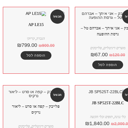
!
מבצע!
AP LE15
בק – אני איתך – אברהם טל –
גרסת ההופעה
הגברה
,
קריוקי
₪
799.00
₪
900.00
מוצרים דיגיטליים
,
פלייבקים
₪
67.00
₪
120.00
הוספה לסל
הוספה לסל
!
מבצע!
JB SP525T-22BLC
פלייבק – קפה או סרט – ליאור
נרקיס
כלי נגינה
,
תופים וכלי הקשה
₪
1,840.00
₪
2,000.
מוצרים דיגיטליים
,
פלייבקים