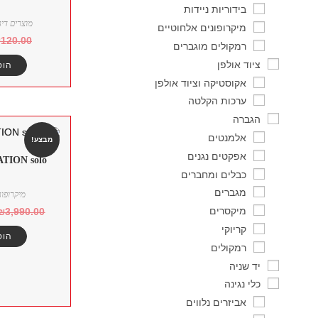
בידוריות ניידות
מוצרים דיג
מיקרופונים אלחוטיים
₪
120.00
רמקולים מוגברים
ציוד אולפן
הוס
אקוסטיקה וציוד אולפן
ערכות הקלטה
הגברה
אלמנטים
מבצע!
אפקטים נגנים
TION solo
כבלים ומחברים
מגברים
מיקרופונ
מיקסרים
₪
3,990.00
קריוקי
הוס
רמקולים
יד שניה
כלי נגינה
אביזרים נלווים