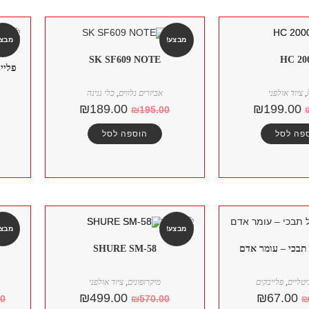
מבצע!
מבצע
SK SF609 NOTE
HC 20
פליי
,
ציוד אולפני
אביזרים נלווים
,
כלי נגינה
₪
189.00
₪
199.00
₪
195.00
פה לסל
הוספה לסל
מבצע!
מבצע
תבכי – עומר אדם
SHURE SM-58
יטליים
,
פלייבקים
מיקרופונים
,
ציוד אולפני
₪
499.00
₪
67.00
00
₪
570.00