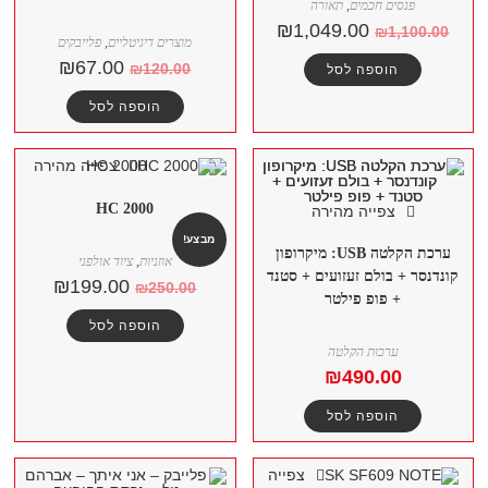
פנסים חכמים
,
תאורה
₪
1,049.00
₪
1,100.00
מוצרים דיגיטליים
,
פלייבקים
₪
67.00
₪
120.00
הוספה לסל
הוספה לסל
צפייה מהירה
HC 2000
צפייה מהירה
מבצע!
ערכת הקלטה USB: מיקרופון
אוזניות
,
ציוד אולפני
קונדנסר + בולם זעזועים + סטנד
₪
199.00
₪
250.00
+ פופ פילטר
הוספה לסל
ערכות הקלטה
₪
490.00
הוספה לסל
צפייה