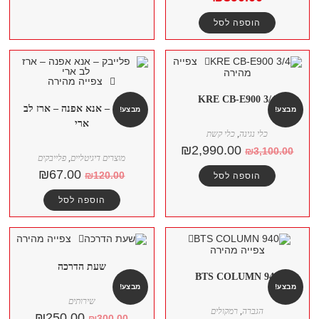
הוספה לסל
צפייה
מהירה
צפייה מהירה
KRE CB-E900 3/4
פלייבק – אנא אפנה – ארז לב
מבצע!
מבצע!
ארי
כלי נגינה
,
כלי קשת
₪
2,990.00
₪
3,100.00
מוצרים דיגיטליים
,
פלייבקים
₪
67.00
₪
120.00
הוספה לסל
הוספה לסל
צפייה מהירה
צפייה מהירה
שעת הדרכה
BTS COLUMN 940
מבצע!
מבצע!
שירותים
הגברה
,
רמקולים
₪
250.00
₪
300.00